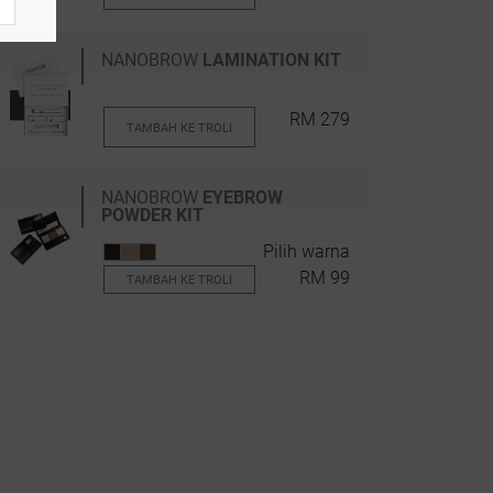
NANOBROW
LAMINATION KIT
RM 279
TAMBAH KE TROLI
NANOBROW
EYEBROW
POWDER KIT
Pilih warna
RM 99
TAMBAH KE TROLI