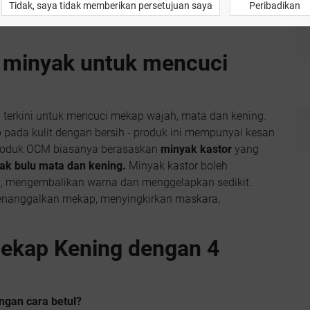
Tidak, saya tidak memberikan persetujuan saya
Peribadikan
an perlindungan untuk melindungi epidermis dari
 minyak untuk mencuci
 terkini untuk mencuci mekap wajah, mata dan kening.
pada kulit dengan bersih - produk ini mempunyai kesan
Produk OCM biasanya berasaskan
minyak kastor
yang
ak bulu mata dan kening.
Minyak kastor boleh
 mengembalikan warna dan menggelapkan sedikit.
enanggalkan mekap, menyingkirkan maskara,
ekap Kening dengan 4
ngan cara betul?