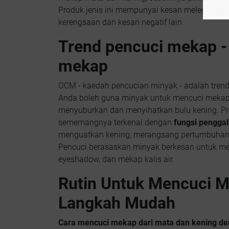
Produk jenis ini mempunyai kesan melegakan d
kerengsaan dan kesan negatif lain.
Trend pencuci mekap -
mekap
OCM - kaedah pencucian minyak - adalah trend
Anda boleh guna minyak untuk mencuci mekap 
menyuburkan dan menyihatkan bulu kening. 
sememangnya terkenal dengan
fungsi penggal
menguatkan kening, merangsang pertumbuhan,
Pencuci berasaskan minyak berkesan untuk m
eyeshadow, dan mekap kalis air.
Rutin Untuk Mencuci M
Langkah Mudah
Cara mencuci mekap dari mata dan kening de