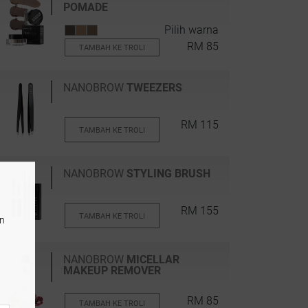
POMADE
Pilih warna
RM 85
TAMBAH KE TROLI
NANOBROW
TWEEZERS
RM 115
TAMBAH KE TROLI
NANOBROW
STYLING BRUSH
RM 155
TAMBAH KE TROLI
an
NANOBROW
MICELLAR
MAKEUP REMOVER
RM 85
TAMBAH KE TROLI