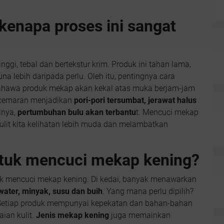
kenapa proses ini sangat
gi, tebal dan bertekstur krim. Produk ini tahan lama,
guna lebih daripada perlu. Oleh itu, pentingnya cara
bahawa produk mekap akan kekal atas muka berjam-jam
ncemaran menjadikan
pori-pori tersumbat, jerawat halus
lnya,
pertumbuhan bulu akan terbantu
t. Mencuci mekap
it kita kelihatan lebih muda dan melambatkan
ntuk mencuci mekap kening?
k mencuci mekap kening. Di kedai, banyak menawarkan
 water, minyak, susu dan buih
. Yang mana perlu dipilih?
 Setiap produk mempunyai kepekatan dan bahan-bahan
aian kulit.
Jenis mekap kening
juga memainkan