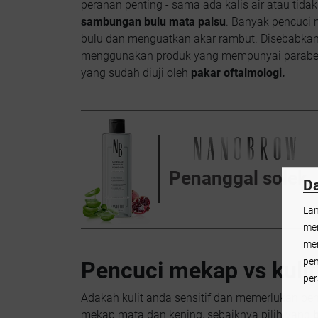
peranan penting - sama ada kalis air atau ti
sambungan bulu mata palsu
. Banyak pencuci 
bulu dan menguatkan akar rambut. Disebabkan k
menggunakan produk yang mempunyai paraben, 
yang sudah diuji oleh
pakar oftalmologi.
Penanggal solek
Da
Lam
men
mer
pen
Pencuci mekap vs kulit 
per
Adakah kulit anda sensitif dan memerlukan p
mekap mata dan kening, sebaiknya pilih yang
b