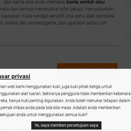
dak - dan sama ada anda memakai
kanta sentuh atau
mata dan kening mempunyai sifat perapi, menyuburkan
awasan mata sangat sensitif, kita perlu elak daripada
silikon dan komedogenik, dan pastikan anda pilih
LIHAT BUTIRAN PRODUK
sar privasi
an web kami menggunakan kuki, juga kuki pihak ketiga untuk
ggunakan alat luaran. Sekiranya pengguna tidak memberikan kebenar
eka, hanya kuki penting digunakan. Anda boleh menukar tetapan dalam
yemak imbas anda pada bila-bila masa. Adakah anda memberikan
sensitif
setujuan anda untuk menggunakan semua kuki?
enjagaan istimewa? Sementara anda mencari pencuci
Ya, saya memberi persetujuan saya
ebas wangian, produk hipoalergenik
dengan pH neutral.