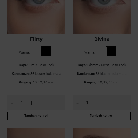
Flirty
Divine
Warna:
Warna:
Gaya:
Kim K Lash Look
Gaya:
Glammy Mess Lash Look
Kandungan:
36 kluster bulu mata
Kandungan:
36 kluster bulu mata
Panjang:
10, 12, 14 mm
Panjang:
10, 12, 14 mm
-
+
-
+
Tambah ke troli
Tambah ke troli