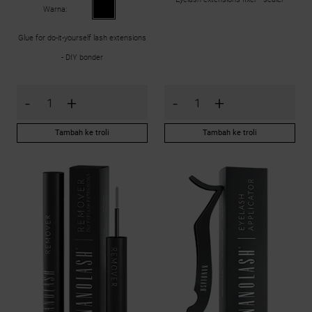
Warna:
Glue for do-it-yourself lash extensions
- DIY bonder
-
+
-
+
Tambah ke troli
Tambah ke troli