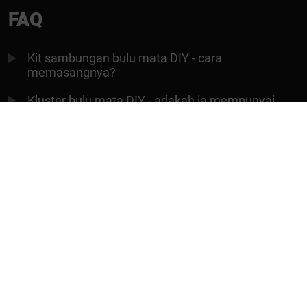
FAQ
Kit sambungan bulu mata DIY - cara
memasangnya?
Kluster bulu mata DIY - adakah ia mempunyai
tarikh tamat tempoh?
Apakah bahan yang digunakan untuk mencipta
bulu mata kluster DIY?
Bagaimana cara untuk merapikan kluster bulu
mata dengan baik?
Adakah kluster bulu mata DIY boleh digunakan
berulang kali?
Berapa lama masa diambil untuk memproses
pesanan?