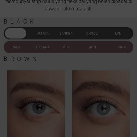
mempunyai strip halus yang fleksibel yang boleh dipakai di
bawah bulu mata asli.
BLACK
DANA
AMAKA
SANDRA
CNQOE
EVE
DANA
OKSANA
MEG
ANN
TANA
BROWN