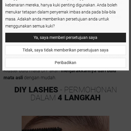
cantik
sehingga 7 hari
. Apa yang anda perlu lakukan ialah
kebenaran mereka, hanya kuki penting digunakan. Anda boleh
pilih
gaya bulu mata
dan
aksesori
untuk anda pakai pada
menukar tetapan dalam penyemak imbas anda pada bila-bila
bulu mata. Guna
pengikat, pengedap dan aplikator khas
masa. Adakah anda memberikan persetujuan anda untuk
kluster bulu mata
dan lihat betapa mudahnya!
menggunakan semua kuki?
Ya, saya memberi persetujuan saya
Anda ingin mencabut bulu mata ini dan cuba gaya lain?
Tidak, saya tidak memberikan persetujuan saya
Apa yang anda perlu lakukan ialah guna
pencabut kluster
Peribadikan
bulu mata palsu
. Letak pada bulu mata dan tunggu sekejap.
Kluster bulu mata DIY akan
menjarakkannya dari bulu
mata asli
dengan mudah.
DIY LASHES
- PERMOHONAN
DALAM
4 LANGKAH