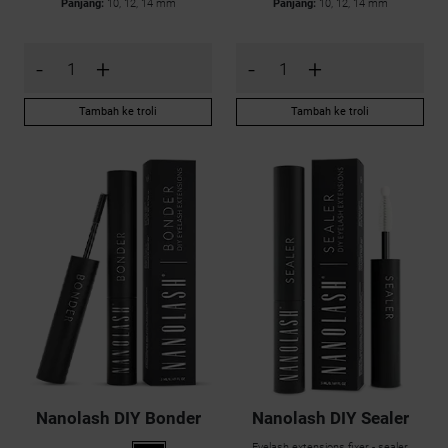
Panjang:
10, 12, 14 mm
Panjang:
10, 12, 14 mm
-
+
-
+
Tambah ke troli
Tambah ke troli
Nanolash DIY Bonder
Nanolash DIY Sealer
Eyelash extensions fixer - sealer