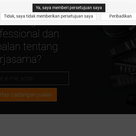
Ya, saya memberi persetujuan saya
Tidak, saya tidak memberikan persetujuan saya
Peribadikan
seorang ahli
fessional dan
alan tentang
erjasama?
rtas cadangan jualan