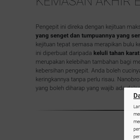
KEMASAN AKHIR E
Pengepit ini direka dengan kejituan m
yang senget dan tumpuannya yang se
kejituan tepat semasa merapikan bulu k
ini diperbuat daripada
keluli tahan karat
merupakan kelebihan tambahan bagi 
kebersihan pengepit. Anda boleh cucin
keringkannya tanpa perlu risau. Nanobr
yang boleh diharap yang wajib ada dala
Da
Lam
men
mer
pen
per