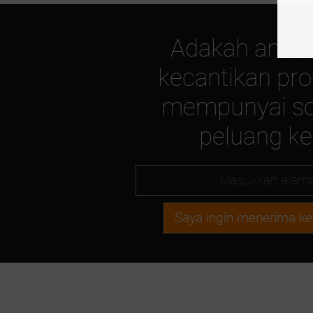
Adakah anda 
kecantikan pro
mempunyai so
peluang k
Saya ingin menerima ke