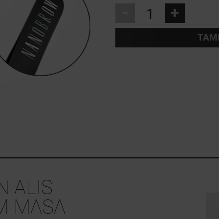
-
+
TAMB
 ALIS
M MASA