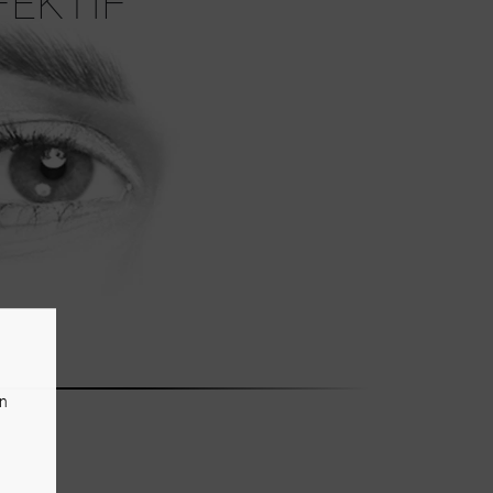
FEKTIF
an