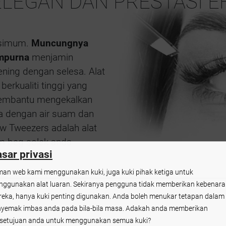
LEGAN DAN PRESTASI E
aksimum.
Muncungnya
mpurna
menjamin
ening dengan selesa. Alat
berkualiti tinggi yang
membantu mengekalkan
ya dengan air suam dan
ow Tweezers adalah alat
m beg solek anda.
sar privasi
an web kami menggunakan kuki, juga kuki pihak ketiga untuk
ggunakan alat luaran. Sekiranya pengguna tidak memberikan kebenar
eka, hanya kuki penting digunakan. Anda boleh menukar tetapan dalam
yemak imbas anda pada bila-bila masa. Adakah anda memberikan
setujuan anda untuk menggunakan semua kuki?