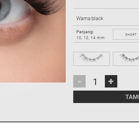
Warna:
black
Panjang:
SHORT
10, 12, 14 mm
-
+
TAMB