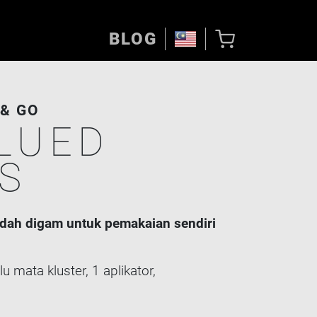
BLOG
& GO
LUED
S
udah digam untuk pemakaian sendiri
u mata kluster, 1 aplikator,